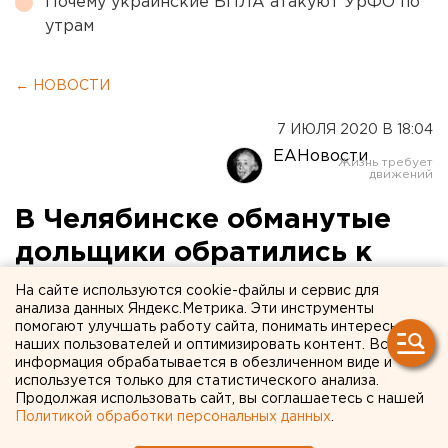
Почему украинские БПЛА атакуют УрФО по
утрам
← НОВОСТИ
7 ИЮЛЯ 2020 В 18:04
ЕАНовости
В Челябинске обманутые
дольщики обратились к
губернатору из-за
На сайте используются cookie-файлы и сервис для
анализа данных Яндекс.Метрика. Эти инструменты
бездействия Минстроя
помогают улучшать работу сайта, понимать интересы
наших пользователей и оптимизировать контент. Вся
информация обрабатывается в обезличенном виде и
используется только для статистического анализа.
Продолжая использовать сайт, вы соглашаетесь с нашей
Политикой обработки персональных данных
.