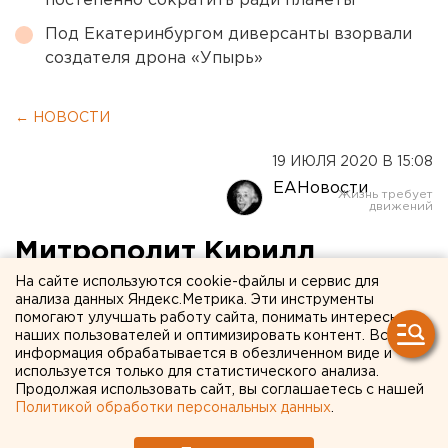
постепенно сократить ради планеты
Под Екатеринбургом диверсанты взорвали
создателя дрона «Упырь»
← НОВОСТИ
19 ИЮЛЯ 2020 В 15:08
ЕАНовости
Митрополит Кирилл
освятил «родительский»
На сайте используются cookie-файлы и сервис для
анализа данных Яндекс.Метрика. Эти инструменты
храм в Верхней Пышме
помогают улучшать работу сайта, понимать интересы
наших пользователей и оптимизировать контент. Вся
информация обрабатывается в обезличенном виде и
используется только для статистического анализа.
Продолжая использовать сайт, вы соглашаетесь с нашей
Политикой обработки персональных данных
.