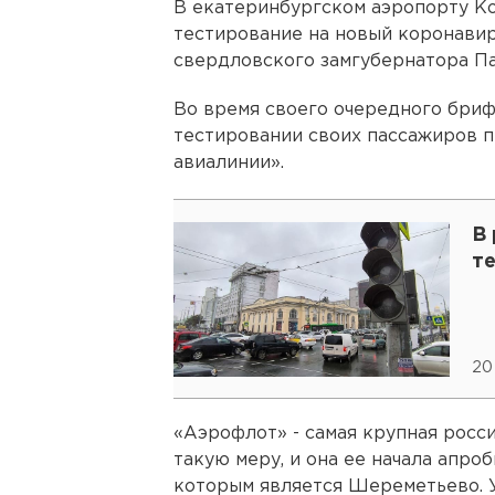
В екатеринбургском аэропорту Ко
тестирование на новый коронавир
свердловского замгубернатора Па
Во время своего очередного брифи
тестировании своих пассажиров 
авиалинии».
В
т
20
«Аэрофлот» - самая крупная росси
такую меру, и она ее начала апро
которым является Шереметьево. У