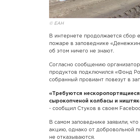
© ЕАН
В интернете продолжается сбор 
пожаре в заповеднике «Денежкин 
об этом ничего не знают.
Согласно сообщению организатора
продуктов подключился «Фонд Рой
собранный провиант повезут в за
«Требуются нескоропортящиеся
сырокопченой колбасы и ништяко
- сообщил Стуков в своем Faceboo
В самом заповеднике заявили, чт
акцию, однако от добровольной 
не отказываются.