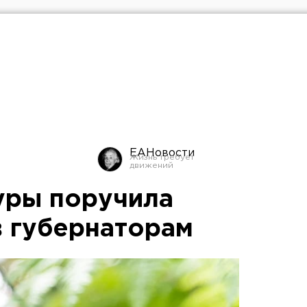
ЕАНовости
уры поручила
в губернаторам