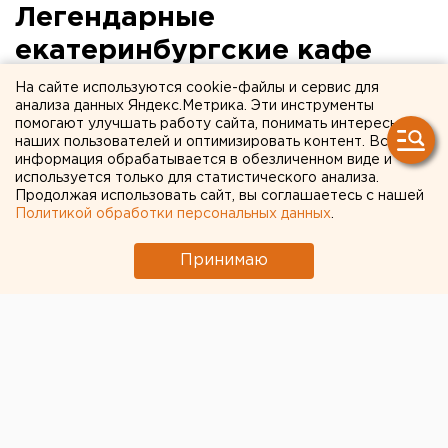
Легендарные
екатеринбургские кафе
сгинут под ковшом. Земля
На сайте используются cookie-файлы и сервис для
анализа данных Яндекс.Метрика. Эти инструменты
под ними была незаконно
помогают улучшать работу сайта, понимать интересы
наших пользователей и оптимизировать контент. Вся
присвоена в эпоху
информация обрабатывается в обезличенном виде и
Тунгусова
используется только для статистического анализа.
Продолжая использовать сайт, вы соглашаетесь с нашей
Политикой обработки персональных данных
.
Принимаю