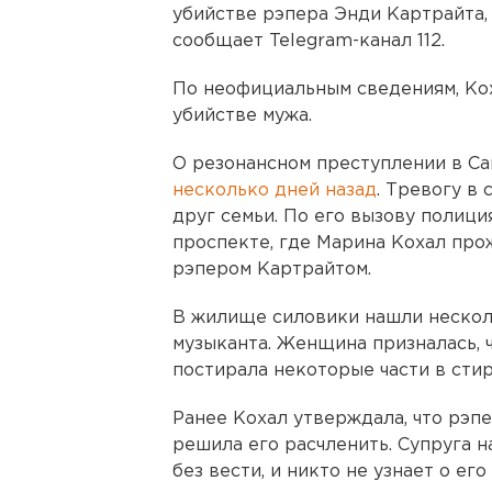
убийстве рэпера Энди Картрайта,
сообщает Telegram-канал 112.
По неофициальным сведениям, Кох
убийстве мужа.
О резонансном преступлении в С
несколько дней назад
. Тревогу в
друг семьи. По его вызову полиц
проспекте, где Марина Кохал про
рэпером Картрайтом.
В жилище силовики нашли нескол
музыканта. Женщина призналась, ч
постирала некоторые части в сти
Ранее Кохал утверждала, что рэпе
решила его расчленить. Супруга н
без вести, и никто не узнает о ег