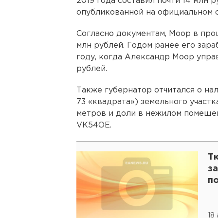
2019 года составил почти 14 млн р
опубликованной на официальном с
Согласно документам, Моор в прош
млн рублей. Годом ранее его зараб
году, когда Александр Моор управ
рублей.
Также губернатор отчитался о на
73 «квадрата») земельного участк
метров и доли в нежилом помещен
VK54OE.
Т
з
п
18