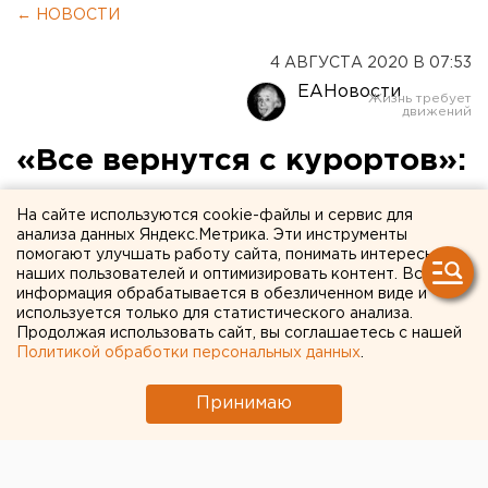
← НОВОСТИ
4 АВГУСТА 2020 В 07:53
ЕАНовости
«Все вернутся с курортов»:
эксперт спрогнозировала
На сайте используются cookie-файлы и сервис для
новую вспышку
анализа данных Яндекс.Метрика. Эти инструменты
помогают улучшать работу сайта, понимать интересы
коронавируса в сентябре
наших пользователей и оптимизировать контент. Вся
информация обрабатывается в обезличенном виде и
используется только для статистического анализа.
Продолжая использовать сайт, вы соглашаетесь с нашей
Политикой обработки персональных данных
.
Принимаю