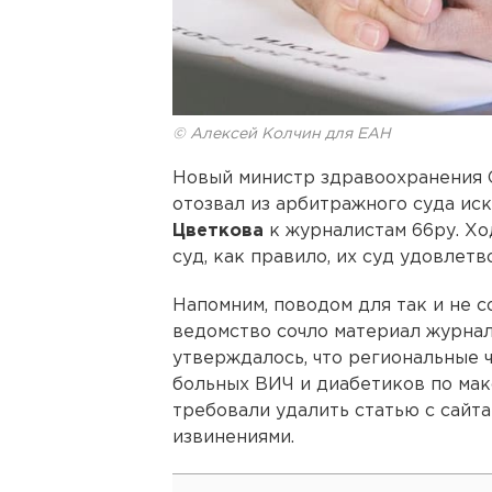
© Алексей Колчин для ЕАН
Новый министр здравоохранения
отозвал из арбитражного суда ис
Цветкова
к журналистам 66ру. Хо
суд, как правило, их суд удовлетв
Напомним, поводом для так и не 
ведомство сочло материал журна
утверждалось, что региональные 
больных ВИЧ и диабетиков по ма
требовали удалить статью с сайт
извинениями.