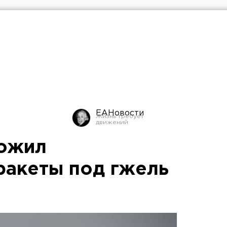
ЕАНовости
ложил
ракеты под гжель