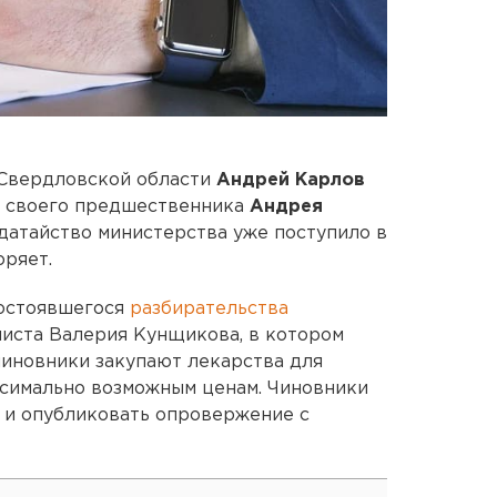
 Свердловской области
Андрей Карлов
к своего предшественника
Андрея
датайство министерства уже поступило в
оряет.
состоявшегося
разбирательства
листа Валерия Кунщикова, в котором
чиновники закупают лекарства для
ксимально возможным ценам. Чиновники
а и опубликовать опровержение с