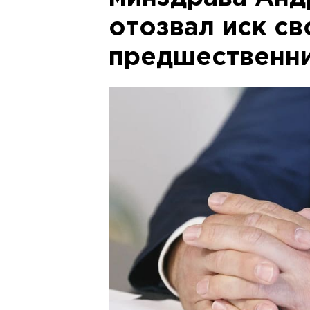
отозвал иск св
предшественни