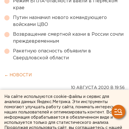
Режим БПЛА-опасности ввели в Пермском
крае
Путин назначил нового командующего
войсками ЦВО
Возвращение смертной казни в России сочли
преждевременным
Ракетную опасность объявили в
Свердловской области
← НОВОСТИ
10 АВГУСТА 2020 В 19:56
ЕАНовости
На сайте используются cookie-файлы и сервис для
анализа данных Яндекс.Метрика. Эти инструменты
помогают улучшать работу сайта, понимать интересы
Прокуратура в Нижнем
наших пользователей и оптимизировать контент. Вся
информация обрабатывается в обезличенном виде и
Тагиле начала проверку из-
используется только для статистического анализа.
Продолжая использовать сайт, вы соглашаетесь с нашей