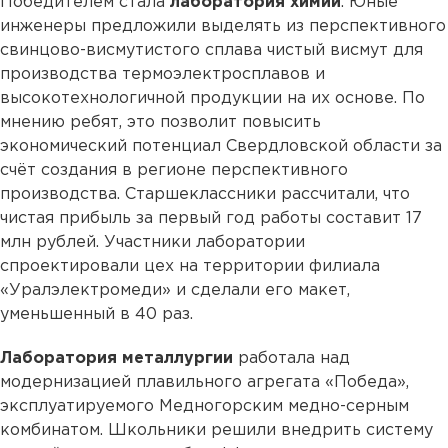
Победителем стала
лаборатория химии
. Юные
инженеры предложили выделять из перспективного
свинцово-висмутистого сплава чистый висмут для
производства термоэлектросплавов и
высокотехнологичной продукции на их основе. По
мнению ребят, это позволит повысить
экономический потенциал Свердловской области за
счёт создания в регионе перспективного
производства. Старшеклассники рассчитали, что
чистая прибыль за первый год работы составит 17
млн рублей. Участники лаборатории
спроектировали цех на территории филиала
«Уралэлектромеди» и сделали его макет,
уменьшенный в 40 раз.
Лаборатория металлургии
работала над
модернизацией плавильного агрегата «Победа»,
эксплуатируемого Медногорским медно-серным
комбинатом. Школьники решили внедрить систему