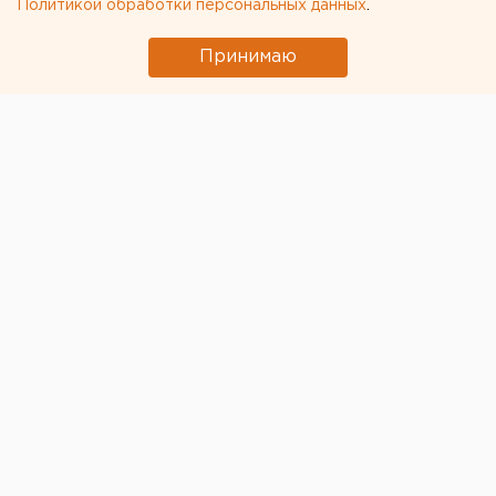
Политикой обработки персональных данных
.
Принимаю
© ЕАН
Коэффициент распространения коронавируса (Rt) в
Свердловской области за прошедшую неделю не
изменился на фоне падения суточного прироста
заболеваемости. Это следует из данных, которые
приводит ТАСС.