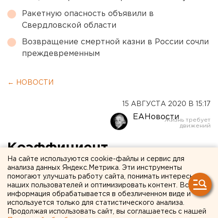
Ракетную опасность объявили в
Свердловской области
Возвращение смертной казни в России сочли
преждевременным
← НОВОСТИ
15 АВГУСТА 2020 В 15:17
ЕАНовости
Коэффициент
На сайте используются cookie-файлы и сервис для
распространения
анализа данных Яндекс.Метрика. Эти инструменты
помогают улучшать работу сайта, понимать интересы
коронавируса на Среднем
наших пользователей и оптимизировать контент. Вся
Урале упал за неделю
информация обрабатывается в обезличенном виде и
используется только для статистического анализа.
Продолжая использовать сайт, вы соглашаетесь с нашей