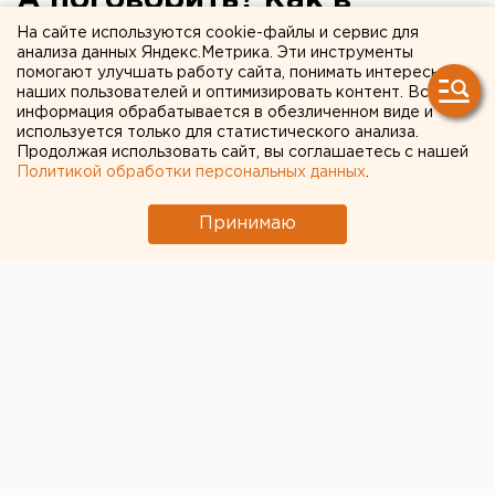
Челябинске обсуждают
На сайте используются cookie-файлы и сервис для
анализа данных Яндекс.Метрика. Эти инструменты
будущую стратегию
помогают улучшать работу сайта, понимать интересы
наших пользователей и оптимизировать контент. Вся
развития города
информация обрабатывается в обезличенном виде и
используется только для статистического анализа.
Продолжая использовать сайт, вы соглашаетесь с нашей
Мэрия Челябинска обсуждает с представителями
Политикой обработки персональных данных
.
разных слоев городской элиты и
общественности создание стратегии развития
Принимаю
города до 2035 года. На одну из таких встреч
был приглашен и корреспондент ЕАН.