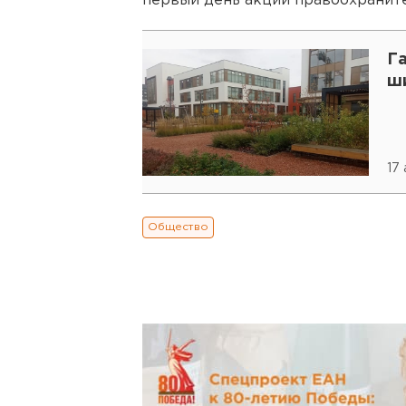
первый день акции правоохраните
Га
ш
17
Общество