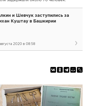
ли задержали около 70 человек.
лкин и Шевчук заступились за
ихан Куштау в Башкирии
 августа 2020 в 08:58