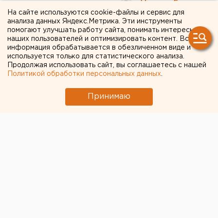
Максим Гареев
На сайте используются cookie-файлы и сервис для
анализа данных Яндекс.Метрика. Эти инструменты
помогают улучшать работу сайта, понимать интересы
«Трактор» одержал
наших пользователей и оптимизировать контент. Вся
первую победу в новом
информация обрабатывается в обезличенном виде и
используется только для статистического анализа.
сезоне
Продолжая использовать сайт, вы соглашаетесь с нашей
Политикой обработки персональных данных
.
Челябинские хоккеисты во второй встрече
Принимаю
регулярного чемпионата на своем льду
переиграли соперников из клуба «Куньлунь Ред
Стар» со счетом 3:1.