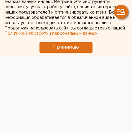
анализа данных Яндекс.Метрика. Эти инструменты
завод
помогают улучшать работу сайта, понимать интересы
наших пользователей и оптимизировать контент. Вся
информация обрабатывается в обезличенном виде и
используется только для статистического анализа.
Продолжая использовать сайт, вы соглашаетесь с нашей
Политикой обработки персональных данных
.
Принимаю
© ЕАН, руководитель пресс-службы ГУ МВД России по
Свердловской области Валерий Горелых
В Екатеринбурге перед судом предстанут четыре