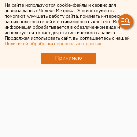
На сайте используются cookie-файлы и сервис для
анализа данных Яндекс.Метрика. Эти инструменты
помогают улучшать работу сайта, понимать интересы
наших пользователей и оптимизировать контент. Вся
информация обрабатывается в обезличенном виде и
используется только для статистического анализа.
Продолжая использовать сайт, вы соглашаетесь с нашей
Политикой обработки персональных данных
.
Принимаю
© Андрей Егвеньев, Илья Московец ("Магнитогорский
рабочий"), пресс-служба губернатора Челябинской
области, rmk-group.ru, kremlin.ru, chtpz.ru, zs74.ru, slo-
vo.ru, инфографика - Алексей Луканенков, Людмила
Орлова