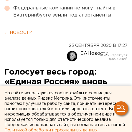
Федеральные компании не могут найти в
Екатеринбурге земли под апартаменты
← НОВОСТИ
23 СЕНТЯБРЯ 2020 В 17:27
ЕАНовости
Голосует весь город:
«Единая Россия» вновь
изменила условия
На сайте используются cookie-файлы и сервис для
анализа данных Яндекс.Метрика. Эти инструменты
праймериз в
помогают улучшать работу сайта, понимать интересы
наших пользователей и оптимизировать контент. Вся
Екатеринбурге
информация обрабатывается в обезличенном виде и
используется только для статистического анализа.
Продолжая использовать сайт, вы соглашаетесь с нашей
Политикой обработки персональных данных
.