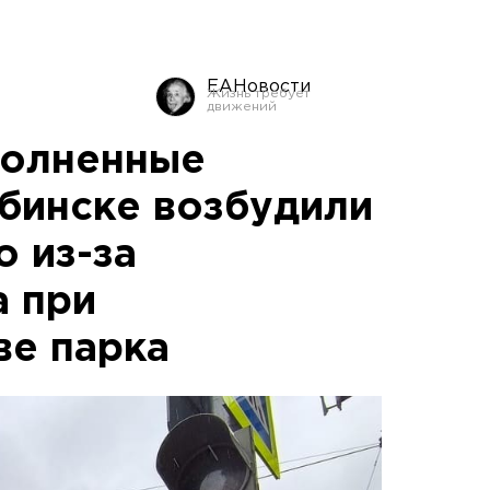
ЕАНовости
полненные
ябинске возбудили
о из-за
 при
ве парка