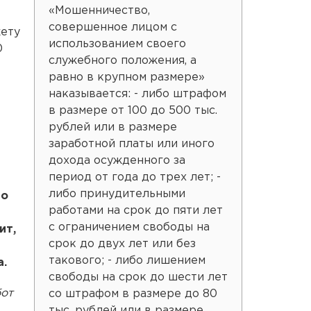
«Мошенничество,
совершенное лицом с
ету
использованием своего
0
служебного положения, а
равно в крупном размере»
наказывается: - либо штрафом
в размере от 100 до 500 тыс.
рублей или в размере
заработной платы или иного
дохода осужденного за
период от года до трех лет; -
либо принудительными
во
работами на срок до пяти лет
с ограничением свободы на
ит,
срок до двух лет или без
такового; - либо лишением
.
свободы на срок до шести лет
бот
со штрафом в размере до 80
тыс. рублей или в размере