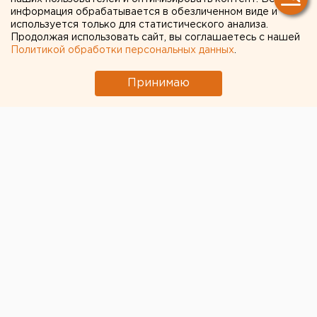
арбитраж
информация обрабатывается в обезличенном виде и
используется только для статистического анализа.
Продолжая использовать сайт, вы соглашаетесь с нашей
Российских биатлонисток Ольгу Вилухину и Яну
Политикой обработки персональных данных
.
Романову признали невиновными в нарушении
антидопинговых правил. Такого решения
Принимаю
спортсменки добились в спортивном
арбитражном суде в Лозанне (CAS).