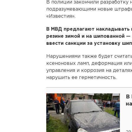
В полиции закончили разработку 
подразумевающими новые штрафы
«Известия».
В МВД предлагают накладывать ш
резине зимой и на шипованной —
ввести санкции за установку шип
Нарушениями также будет считат
ксеноновых ламп, деформация ил
управления и коррозия на деталя
нарушить ее герметичность.
В
н