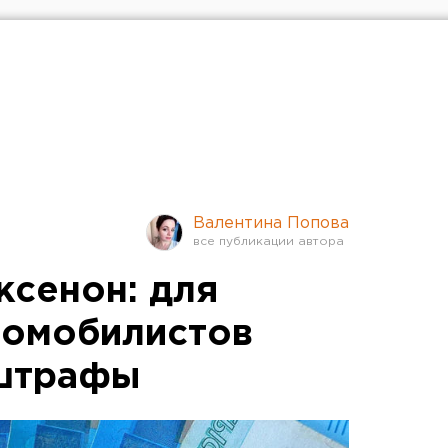
Валентина Попова
ксенон: для
томобилистов
 штрафы