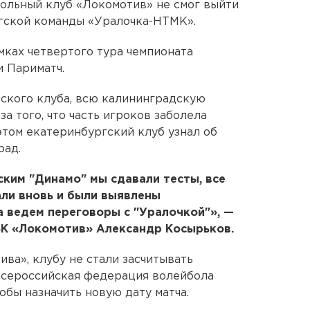
ольный клуб «Локомотив» не смог выйти
гской команды «Уралочка-НТМК».
мках четвертого тура чемпионата
 Париматч.
ского клуба, всю калининградскую
а того, что часть игроков заболела
том екатеринбургский клуб узнал об
рад.
ким "Динамо" мы сдавали тесты, все
али вновь и были выявлены
 ведем переговоры с "Уралочкой"», —
ВК «Локомотив» Александр Косырьков.
ва», клубу не стали засчитывать
Всероссийская федерация волейбола
обы назначить новую дату матча.