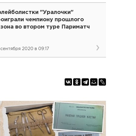
олейболистки "Уралочки"
роиграли чемпиону прошлого
езона во втором туре Париматч
 сентября 2020 в 09:17