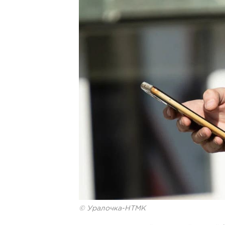
© Уралочка-НТМК