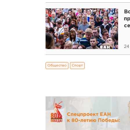
В
п
с
24
Общество
Спорт