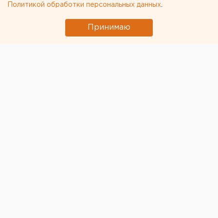
Политикой обработки персональных данных
.
Принимаю
© Pixabay.com
Журналистку, главного редактора KozaPress Ирину
Славину, которая покончила с собой возле здания
регионального главка МВД в центре Нижнего
Новгорода, похоронят 6 октября. Об этом заявил
друг семьи Герман Князев.