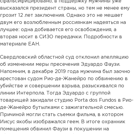
сфальсифицировано, в поддержку мужчины уже
высказался президент страны, но тем не менее ему
грозит 12 лет заключения. Однако это не мешает
двум его возлюбленным россиянкам надеяться на
лучшее: одна добивается его освобождения, а
вторая носит в СИЗО передачки. Подробности в
материале ЕАН.
Свердловский областной суд отклонил апелляцию
об изменении меры пресечения Эдуардо Фаузи.
Напомним, в декабре 2019 года мужчина был заочно
арестован судом Рио-де-Жанейро по обвинению в
убийстве и совершении взрыва, разыскивался по
линии Интерпола. Тогда Эдуардо с группой
товарищей закидали студию Porta dos Fundos в Рио-
де-Жанейро бутылками с зажигательной смесью.
Причиной могли стать съемки фильма, в котором
Иисус якобы изображался геем. В итоге охранник
помещения обвинил Фаузи в покушении на