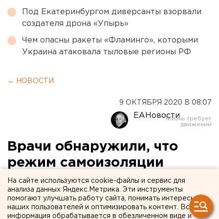
Под Екатеринбургом диверсанты взорвали
создателя дрона «Упырь»
Чем опасны ракеты «Фламинго», которыми
Украина атаковала тыловые регионы РФ
← НОВОСТИ
9 ОКТЯБРЯ 2020 В 08:07
ЕАНовости
Врачи обнаружили, что
режим самоизоляции
может приводить к
На сайте используются cookie-файлы и сервис для
анализа данных Яндекс.Метрика. Эти инструменты
повышению смертности
помогают улучшать работу сайта, понимать интересы
наших пользователей и оптимизировать контент. Вся
при коронавирусе
информация обрабатывается в обезличенном виде и