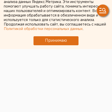
анализа данных Яндекс.Метрика. Эти инструменты
помогают улучшать работу сайта, понимать интересы
наших пользователей и оптимизировать контент. Вся
информация обрабатывается в обезличенном виде и
используется только для статистического анализа.
Продолжая использовать сайт, вы соглашаетесь с нашей
Политикой обработки персональных данных
.
Принимаю
© Алексей Колчин для ЕАН
Хоккейный клуб «Автомобилист»
завершил
очередную домашнюю серию игр в рамках
регулярного чемпионата Континентальной
хоккейной лиги (КХЛ). Подопечные Билла Питерса