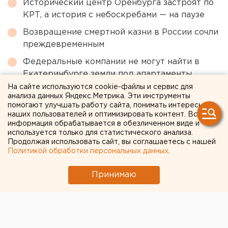
Исторический центр Оренбурга застроят по
КРТ, а история с небоскребами — на паузе
Возвращение смертной казни в России сочли
преждевременным
Федеральные компании не могут найти в
Екатеринбурге земли под апартаменты
На сайте используются cookie-файлы и сервис для
Сгоревший квартал в центре Оренбурга
анализа данных Яндекс.Метрика. Эти инструменты
застроят
помогают улучшать работу сайта, понимать интересы
наших пользователей и оптимизировать контент. Вся
информация обрабатывается в обезличенном виде и
используется только для статистического анализа.
← НОВОСТИ
Продолжая использовать сайт, вы соглашаетесь с нашей
Политикой обработки персональных данных
.
14 ОКТЯБРЯ 2020 В 16:16
ЕАНовости
Принимаю
На «Уралхиммаше»
сменилось руководство