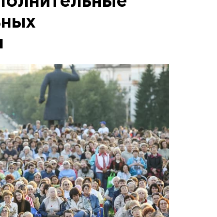
полнительные
ьных
м