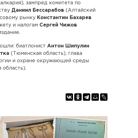
алкария), зампред комитета по
ству
Даниил Бессарабов
(Алтайский
нсовому рынку
Константин Бахарев
жету и налогам
Сергей Чижов
издание.
вошли: биатлонист
Антон Шипулин
итка
(Тюменская область), глава
логии и охране окружающей среды
 область).