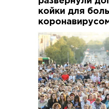
развернули до
койки для бол
коронавирусо