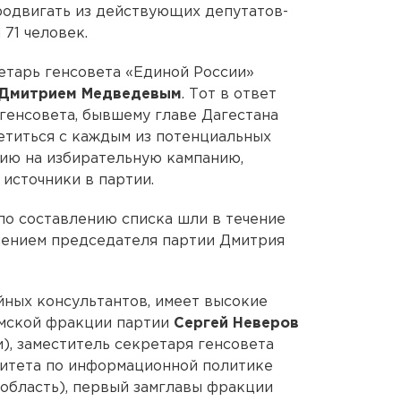
продвигать из действующих депутатов-
71 человек.
етарь генсовета «Единой России»
Дмитрием Медведевым
. Тот в ответ
 генсовета, бывшему главе Дагестана
етиться с каждым из потенциальных
гию на избирательную кампанию,
источники в партии.
 по составлению списка шли в течение
учением председателя партии Дмитрия
ийных консультантов, имеет высокие
умской фракции партии
Сергей Неверов
), заместитель секретаря генсовета
митета по информационной политике
 область), первый замглавы фракции