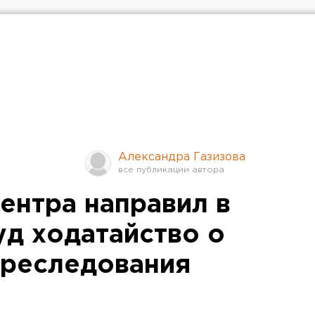
Александра Газизова
ентра направил в
уд ходатайство о
преследования