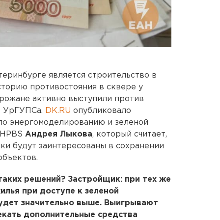
атеринбурге является строительство в
сторию противостояния в сквере у
орожане активно выступили против
е УрГУПСа.
DK.RU
опубликовало
по энергомоделированию и зеленой
и HPBS
Андрея Лыкова
, который считает,
ки будут заинтересованы в сохранении
объектов.
таких решений? Застройщик: при тех же
илья при доступе к зеленой
будет значительно выше. Выигрывают
лекать дополнительные средства