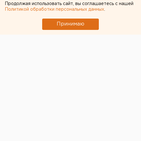
Очевидец рассказал про атаку на склад
Продолжая использовать сайт, вы соглашаетесь с нашей
Wildberries в Екатеринбурге
Политикой обработки персональных данных
.
Принимаю
← НОВОСТИ
29 ОКТЯБРЯ 2020 В 11:24
Анна Гринь
В Екатеринбурге из-за
коронавируса не будут
проводить традиционный
крестный ход