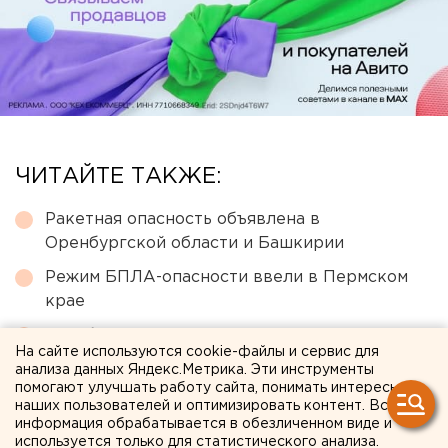
ЧИТАЙТЕ ТАКЖЕ:
Ракетная опасность объявлена в
Оренбургской области и Башкирии
Режим БПЛА-опасности ввели в Пермском
крае
Челябинцев предупредили о возможном
На сайте используются cookie-файлы и сервис для
выходе из берегов реки Миасс
анализа данных Яндекс.Метрика. Эти инструменты
помогают улучшать работу сайта, понимать интересы
МИД призвал россиян готовиться к затяжной
наших пользователей и оптимизировать контент. Вся
войне
информация обрабатывается в обезличенном виде и
используется только для статистического анализа.