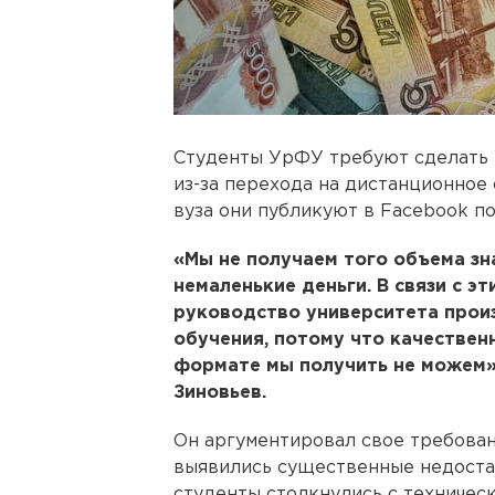
Студенты УрФУ требуют сделать 
из-за перехода на дистанционное 
вуза они публикуют в Facebook
«Мы не получаем того объема зн
немаленькие деньги. В связи с э
руководство университета прои
обучения, потому что качествен
формате мы получить не можем»,
Зиновьев.
Он аргументировал свое требовани
выявились существенные недостат
студенты столкнулись с техничес