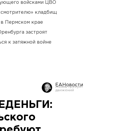
дующего войсками ЦВО
 «смотрителю» кладбищ
 в Пермском крае
Оренбурга застроят
ся к затяжной войне
ЕАНовости
ЕДЕНЬГИ:
ьского
требуют