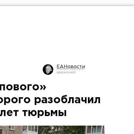
ЕАНовости
пового»
орого разоблачил
 лет тюрьмы