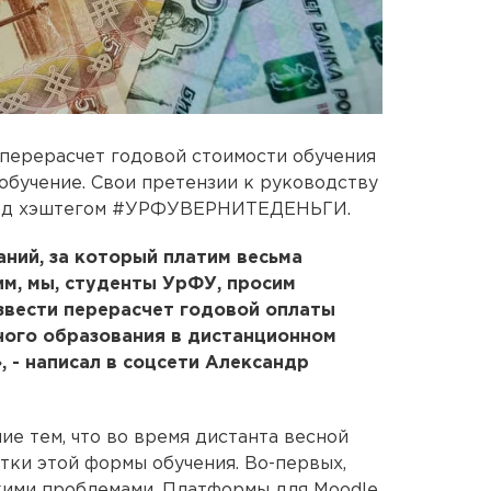
перерасчет годовой стоимости обучения
обучение. Свои претензии к руководству
 под хэштегом #УРФУВЕРНИТЕДЕНЬГИ.
аний, за который платим весьма
тим, мы, студенты УрФУ, просим
звести перерасчет годовой оплаты
ного образования в дистанционном
 - написал в соцсети Александр
е тем, что во время дистанта весной
ки этой формы обучения. Во-первых,
кими проблемами. Платформы для Moodle