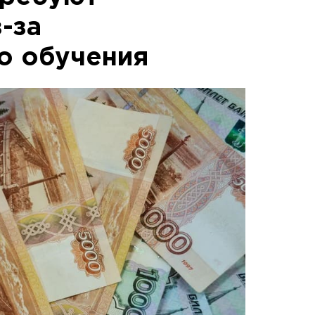
-за
о обучения