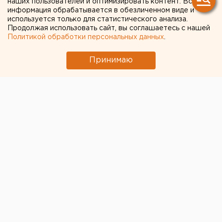
наших пользователей и оптимизировать контент. Вся
на коронавирус
информация обрабатывается в обезличенном виде и
используется только для статистического анализа.
Продолжая использовать сайт, вы соглашаетесь с нашей
Политикой обработки персональных данных
.
Принимаю
Правительство России выделило более миллиарда
рублей на оснащение лабораторий в регионах для
диагностики коронавирусной инфекции.