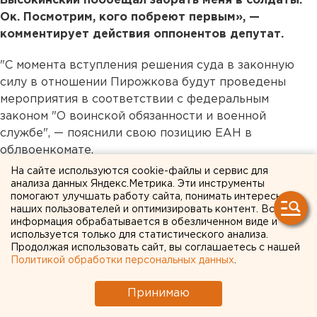
Высокинский пообещал забрать меня в солдаты.
Ок. Посмотрим, кого побреют первым», —
комментирует действия оппонентов депутат.
"С момента вступления решения суда в законную
силу в отношении Пирожкова будут проведены
мероприятия в соответствии с федеральным
законом "О воинской обязанности и военной
службе", — пояснили свою позицию ЕАН в
облвоенкомате.
На сайте используются cookie-файлы и сервис для
Напомним, 25-летний Пирожков стал депутатом от
анализа данных Яндекс.Метрика. Эти инструменты
помогают улучшать работу сайта, понимать интересы
КПРФ в сентябре 2018 года.
наших пользователей и оптимизировать контент. Вся
информация обрабатывается в обезличенном виде и
Есть новость — поделитесь! Мессенджеры ЕАН для
используется только для статистического анализа.
ценной информации:
+7 922 143 47 42.
Продолжая использовать сайт, вы соглашаетесь с нашей
Политикой обработки персональных данных
.
Политика
Общество
Принимаю