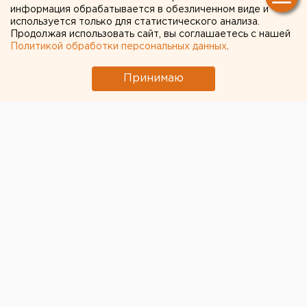
информация обрабатывается в обезличенном виде и
используется только для статистического анализа.
Режим БПЛА-опасности ввели в Пермском
Продолжая использовать сайт, вы соглашаетесь с нашей
крае
Политикой обработки персональных данных
.
Ракетную опасность объявили в
Принимаю
Свердловской области
← НОВОСТИ
16 НОЯБРЯ 2020 В 14:16
Валентина Попова
Виртуальную Ночь музеев в
Екатеринбурге посетили
гости из 12 стран мира