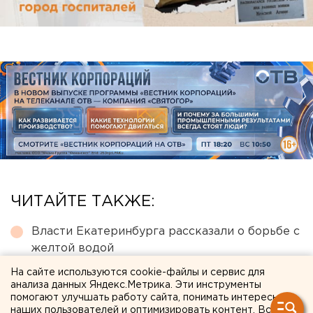
ЧИТАЙТЕ ТАКЖЕ:
Власти Екатеринбурга рассказали о борьбе с
желтой водой
Федеральные компании не могут найти в
На сайте используются cookie-файлы и сервис для
анализа данных Яндекс.Метрика. Эти инструменты
Екатеринбурге земли под апартаменты
помогают улучшать работу сайта, понимать интересы
наших пользователей и оптимизировать контент. Вся
В Екатеринбурге горит склад Wildberries