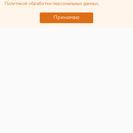
Политикой обработки персональных данных
.
Принимаю
Явка на довыборах в гордуму Екатеринбурга к 12.00
составила 6,03% в округе № 3 (
3 110 человек
) и
6,77% в округе № 9 (
3 925 человек
), сообщает
горизбирком.