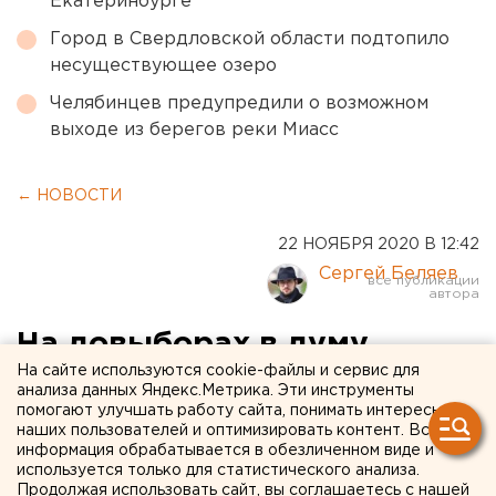
Екатеринбурге
Город в Свердловской области подтопило
несуществующее озеро
Челябинцев предупредили о возможном
выходе из берегов реки Миасс
← НОВОСТИ
22 НОЯБРЯ 2020 В 12:42
Сергей Беляев
На довыборах в думу
На сайте используются cookie-файлы и сервис для
Екатеринбурга
анализа данных Яндекс.Метрика. Эти инструменты
проголосовали более 7
помогают улучшать работу сайта, понимать интересы
наших пользователей и оптимизировать контент. Вся
тысяч человек
информация обрабатывается в обезличенном виде и
используется только для статистического анализа.
Продолжая использовать сайт, вы соглашаетесь с нашей