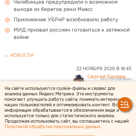
Челябинцев предупредили о возможном
выходе из берегов реки Миасс
Приложение УБРиР возобновило работу
МИД призвал россиян готовиться к затяжной
войне
← НОВОСТИ
22 НОЯБРЯ 2020 В 16:45
Сергей Беляев
На сайте используются cookie-файлы и сервис для
анализа данных Яндекс.Метрика. Эти инструменты
Снегопады обойдут
помогают улучшать работу сайта, понимать интересы
Екатеринбург в начале
наших пользователей и оптимизировать контент. Вся
информация обрабатывается в обезличенном виде и
рабочей недели
используется только для статистического анализа.
Продолжая использовать сайт, вы соглашаетесь с нашей
Политикой обработки персональных данных
.