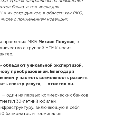
льца Урала» направлены на повышение
нтов банка, в том числе для
и их сотрудников, в области как РКО,
м числе с применением новейших
ля правления МКБ
Михаил Полунин
, в
удничество с группой УГМК носит
актер.
» обладают уникальной экспертизой,
нову преобразований. Благодаря
ениям у нас есть возможность развить
ить спектр услуг»,
—
отметил он.
»
— один из первых коммерческих банков
отметил 30-летний юбилей.
нфраструктуру, включающую в себя
250 банкоматов и терминалов