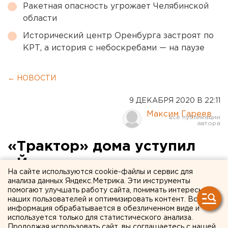
Ракетная опасность угрожает Челябинской
области
Исторический центр Оренбурга застроят по
КРТ, а история с небоскребами — на паузе
← НОВОСТИ
9 ДЕКАБРЯ 2020 В 22:11
Максим Гареев
«Трактор» дома уступил
«Йокериту»
На сайте используются cookie-файлы и сервис для
анализа данных Яндекс.Метрика. Эти инструменты
Подопечные Анвара Гатиятулина проиграли со
помогают улучшать работу сайта, понимать интересы
счетом 2:5.
наших пользователей и оптимизировать контент. Вся
информация обрабатывается в обезличенном виде и
используется только для статистического анализа.
Продолжая использовать сайт, вы соглашаетесь с нашей