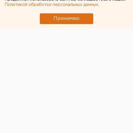
Политикой обработки персональных данных
.
Принимаю
© ХК "Трактор"
В дебюте матча челябинцы могли открыть счет,
однако
Александр Авцин
, создавший себе момент
самостоятельно, угодил в штангу. После этого
преимущество перешло к гостям. Хоккеисты
«Йокерита» завладели шайбой и угрожали воротам