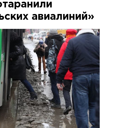
отаранили
ьских авиалиний»