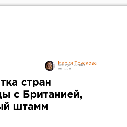
Мария Трускова
тка стран
ы с Британией,
ый штамм