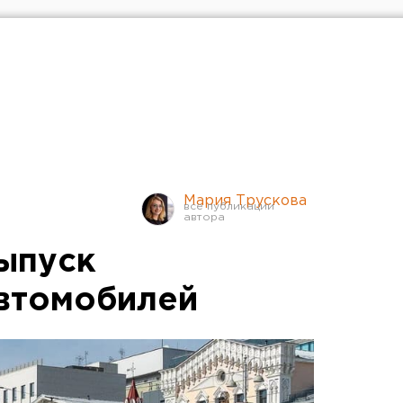
Мария Трускова
выпуск
втомобилей