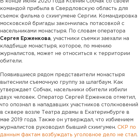
В конце июня 2020 года Ксения Собчак со своей
командой прибыла в Свердловскую область для
съемок фильма о схиигумене Сергии. Командировка
московской бригады закончилась потасовкой с
насельниками монастыря. По словам оператора
Сергея Ерженкова
, участники съемки заехали на
кладбище монастыря, которое, по мнению
журналистов, может не относиться к территории
обители.
Появившиеся рядом представители монастыря
вытеснили съемочную группу за шлагбаум. Как
утверждает Собчак, насельники обители избили
двух человек. Оператор Сергей Ерженков отметил,
что опознал в нападавших участников столкновений
в сквере возле Театра драмы в Екатеринбурге в
мае 2019 года. Также он утверждал, что избиением
журналистов руководил бывший схиигумен.
СКР по
данным фактам возбуждать уголовное дело не стал
.