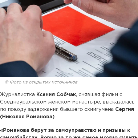
© Фото из открытых источников
Журналистка
Ксения Собчак
, снявшая фильм о
Среднеуральском женском монастыре, высказалась
по поводу задержания бывшего схиигумена
Сергия
(Николая Романова)
.
«Романова берут за самоуправство и призывы к
самоубийству. Ровно за то же самое можно судить