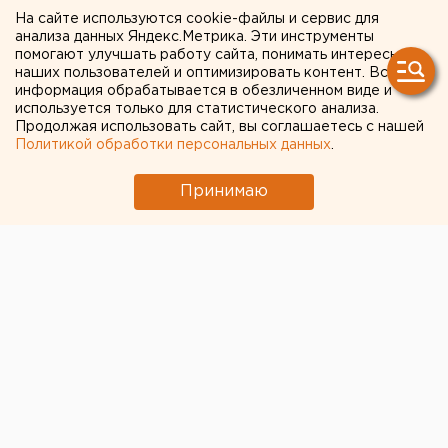
схиигумена Сергия получил
На сайте используются cookie-файлы и сервис для
пять суток ареста. Его
анализа данных Яндекс.Метрика. Эти инструменты
помогают улучшать работу сайта, понимать интересы
избили (ИСТОЧНИК)
наших пользователей и оптимизировать контент. Вся
информация обрабатывается в обезличенном виде и
используется только для статистического анализа.
Продолжая использовать сайт, вы соглашаетесь с нашей
Политикой обработки персональных данных
.
Принимаю
По данным Telegram-канала
«Проповеди Сергия»
,