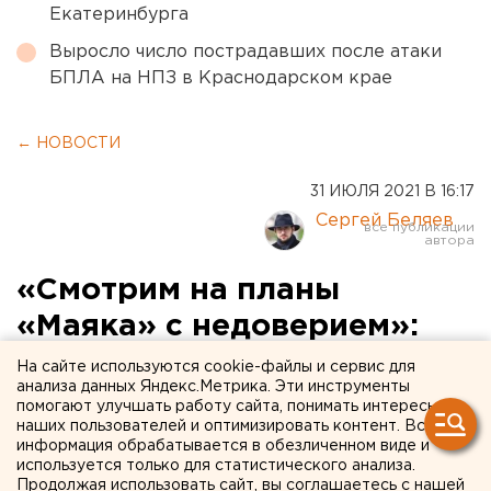
Екатеринбурга
Выросло число пострадавших после атаки
БПЛА на НПЗ в Краснодарском крае
← НОВОСТИ
31 ИЮЛЯ 2021 В 16:17
Сергей Беляев
«Смотрим на планы
«Маяка» с недоверием»:
защитники сада Нурова в
На сайте используются cookie-файлы и сервис для
анализа данных Яндекс.Метрика. Эти инструменты
Екатеринбурге оценили
помогают улучшать работу сайта, понимать интересы
наших пользователей и оптимизировать контент. Вся
проект по обустройству
информация обрабатывается в обезличенном виде и
набережной
используется только для статистического анализа.
Продолжая использовать сайт, вы соглашаетесь с нашей