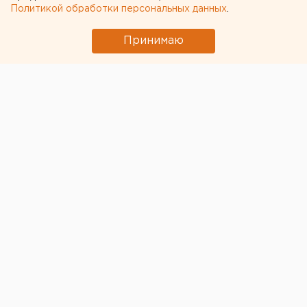
Политикой обработки персональных данных
.
Принимаю
© ЕАН
Сторонники восстановления усадьбы Нурова в
Екатеринбурге скептически оценили планы по
благоустройству набережной Исети, озвученные
представителями корпорации «Маяк»