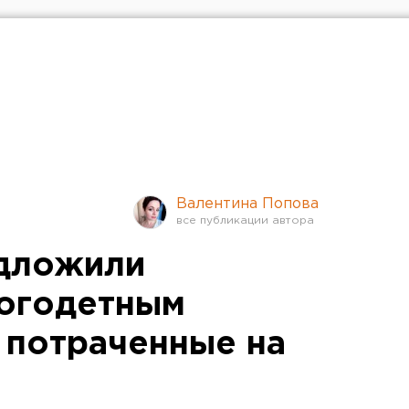
Валентина Попова
едложили
ногодетным
, потраченные на