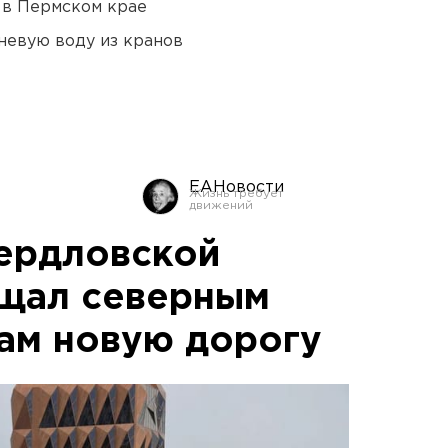
 в Пермском крае
невую воду из кранов
ЕАНовости
ердловской
ещал северным
ам новую дорогу