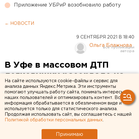
Приложение УБРиР возобновило работу
← НОВОСТИ
9 СЕНТЯБРЯ 2021 В 18:40
Ольга Блажнова
В Уфе в массовом ДТП
легковушку разорвало на
На сайте используются cookie-файлы и сервис для
две части. Машина
анализа данных Яндекс.Метрика. Эти инструменты
помогают улучшать работу сайта, понимать интересы
вылетела на парковку и
наших пользователей и оптимизировать контент. Вся
информация обрабатывается в обезличенном виде и
загорелась
используется только для статистического анализа.
Продолжая использовать сайт, вы соглашаетесь с нашей
Политикой обработки персональных данных
.
Принимаю