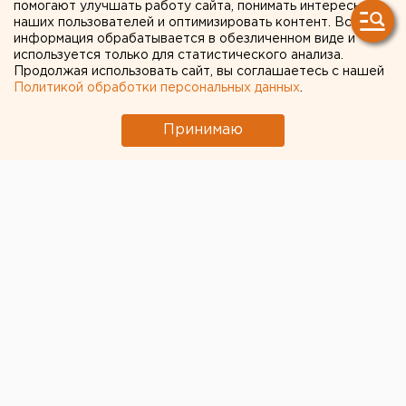
помогают улучшать работу сайта, понимать интересы
застряли в Кольцово из-за
наших пользователей и оптимизировать контент. Вся
информация обрабатывается в обезличенном виде и
задержки рейсов
используется только для статистического анализа.
Продолжая использовать сайт, вы соглашаетесь с нашей
Политикой обработки персональных данных
.
Принимаю
В екатеринбургском аэропорту Кольцово застряли