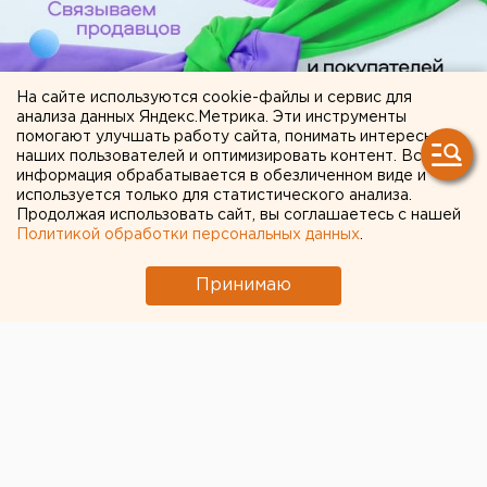
На сайте используются cookie-файлы и сервис для
анализа данных Яндекс.Метрика. Эти инструменты
помогают улучшать работу сайта, понимать интересы
наших пользователей и оптимизировать контент. Вся
информация обрабатывается в обезличенном виде и
используется только для статистического анализа.
ЧИТАЙТЕ ТАКЖЕ:
Продолжая использовать сайт, вы соглашаетесь с нашей
Политикой обработки персональных данных
.
ВСУ атаковали склад Wildberries в
Ленинградской области
Принимаю
Челябинцы жалуются на коричневую воду из
кранов
Федеральные компании не могут найти в
Екатеринбурге земли под апартаменты
Свердловчан набирают в отряды для защиты
от БПЛА - условия и зарплата