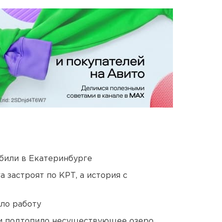
били в Екатеринбурге
 застроят по КРТ, а история с
ло работу
ти подтопило несуществующее озеро