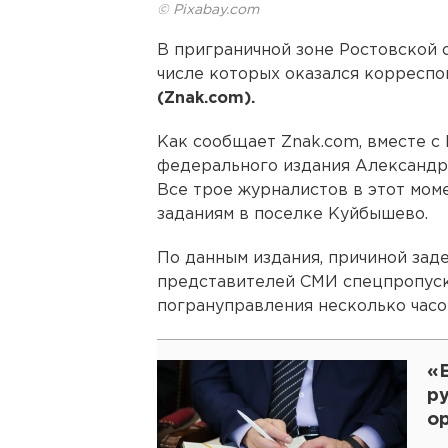
© Pixabay.com
В приграничной зоне Ростовской 
числе которых оказался корресп
(Znak.com).
Как сообщает Znak.com, вместе 
федерального издания Александр
Все трое журналистов в этот мом
заданиям в поселке Куйбышево.
По данным издания, причиной зад
представителей СМИ спецпропуск
погрануправления несколько часо
«
р
о