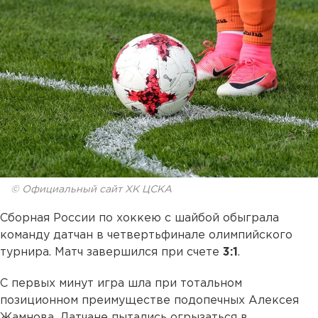
© Официальный сайт ХК ЦСКА
Сборная России по хоккею с шайбой обыграла
команду датчан в четвертьфинале олимпийского
турнира. Матч завершился при счете
3:1
.
С первых минут игра шла при тотальном
позиционном преимуществе подопечных Алексея
Жамнова. Датчане пытались огрызаться в