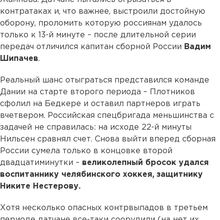
контратаках и, что важнее, выстроили достойную
оборону, проломить которую россиянам удалось
только к 13-й минуте – после длительной серии
передач отличился капитан сборной России
Вадим
Шипачев
.
Реальный шанс отыграться представился команде
Дании на старте второго периода – Плотников
сфолил на Бедкере и оставил партнеров играть
вчетвером. Российская спецбригада меньшинства с
задачей не справилась: на исходе 22-й минуты
Нильсен сравнял счет. Снова выйти вперед сборная
России сумела только в концовке второй
двадцатиминутки –
великолепный бросок удался
воспитаннику челябинского хоккея, защитнику
Никите Нестерову.
Хотя несколько опасных контрвыпадов в третьем
периоде датчане все-таки соорудили (на нет их