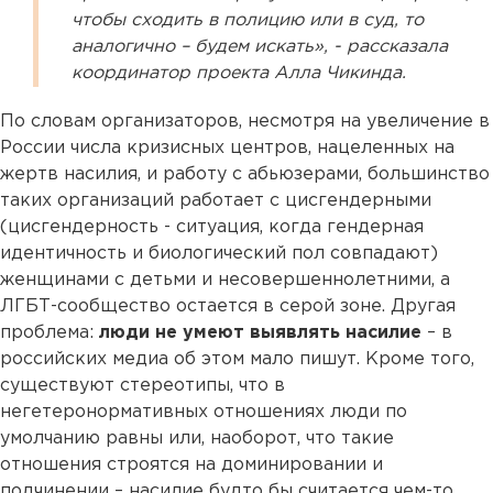
чтобы сходить в полицию или в суд, то
аналогично – будем искать», - рассказала
координатор проекта Алла Чикинда.
По словам организаторов, несмотря на увеличение в
России числа кризисных центров, нацеленных на
жертв насилия, и работу с абьюзерами, большинство
таких организаций работает с цисгендерными
(цисгендерность - ситуация, когда гендерная
идентичность и биологический пол совпадают)
женщинами с детьми и несовершеннолетними, а
ЛГБТ-сообщество остается в серой зоне. Другая
проблема:
люди не умеют выявлять насилие
– в
российских медиа об этом мало пишут. Кроме того,
существуют стереотипы, что в
негетеронормативных отношениях люди по
умолчанию равны или, наоборот, что такие
отношения строятся на доминировании и
подчинении – насилие будто бы считается чем-то