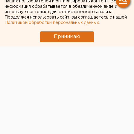
наших пользователей и оптимизировать контент. Вся
оренбурженок
информация обрабатывается в обезличенном виде и
используется только для статистического анализа.
Продолжая использовать сайт, вы соглашаетесь с нашей
Они должны заплатить в казну по 20 тыс. рублей.
Политикой обработки персональных данных
.
Принимаю
Ленинский районный суд Оренбурга рассмотрел два