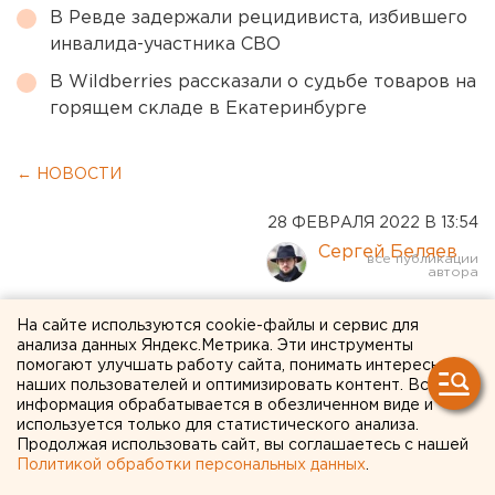
В Ревде задержали рецидивиста, избившего
инвалида-участника СВО
В Wildberries рассказали о судьбе товаров на
горящем складе в Екатеринбурге
← НОВОСТИ
28 ФЕВРАЛЯ 2022 В 13:54
Сергей Беляев
Свердловские ветераны
На сайте используются cookie-файлы и сервис для
анализа данных Яндекс.Метрика. Эти инструменты
поддержали решение о
помогают улучшать работу сайта, понимать интересы
наших пользователей и оптимизировать контент. Вся
проведении
информация обрабатывается в обезличенном виде и
используется только для статистического анализа.
миротворческой операции
Продолжая использовать сайт, вы соглашаетесь с нашей
в Донбассе
Политикой обработки персональных данных
.